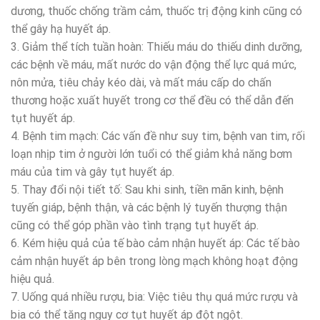
dương, thuốc chống trầm cảm, thuốc trị động kinh cũng có
thể gây hạ huyết áp.
3. Giảm thể tích tuần hoàn: Thiếu máu do thiếu dinh dưỡng,
các bệnh về máu, mất nước do vận động thể lực quá mức,
nôn mửa, tiêu chảy kéo dài, và mất máu cấp do chấn
thương hoặc xuất huyết trong cơ thể đều có thể dẫn đến
tụt huyết áp.
4. Bệnh tim mạch: Các vấn đề như suy tim, bệnh van tim, rối
loạn nhịp tim ở người lớn tuổi có thể giảm khả năng bơm
máu của tim và gây tụt huyết áp.
5. Thay đổi nội tiết tố: Sau khi sinh, tiền mãn kinh, bệnh
tuyến giáp, bệnh thận, và các bệnh lý tuyến thượng thận
cũng có thể góp phần vào tình trạng tụt huyết áp.
6. Kém hiệu quả của tế bào cảm nhận huyết áp: Các tế bào
cảm nhận huyết áp bên trong lòng mạch không hoạt động
hiệu quả.
7. Uống quá nhiều rượu, bia: Việc tiêu thụ quá mức rượu và
bia có thể tăng nguy cơ tụt huyết áp đột ngột.