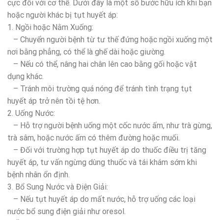
cực đối với cơ thể. Dưới đây là một số bước hữu ích khi bạn
hoặc người khác bị tụt huyết áp:
1. Ngồi hoặc Nằm Xuống:
– Chuyển người bệnh từ tư thế đứng hoặc ngồi xuống một
nơi bằng phẳng, có thể là ghế dài hoặc giường.
– Nếu có thể, nâng hai chân lên cao bằng gối hoặc vật
dụng khác.
– Tránh môi trường quá nóng để tránh tình trạng tụt
huyết áp trở nên tồi tệ hơn.
2. Uống Nước:
– Hỗ trợ người bệnh uống một cốc nước ấm, như trà gừng,
trà sâm, hoặc nước ấm có thêm đường hoặc muối.
– Đối với trường hợp tụt huyết áp do thuốc điều trị tăng
huyết áp, tư vấn ngừng dùng thuốc và tái khám sớm khi
bệnh nhân ổn định.
3. Bổ Sung Nước và Điện Giải:
– Nếu tụt huyết áp do mất nước, hỗ trợ uống các loại
nước bổ sung điện giải như oresol.