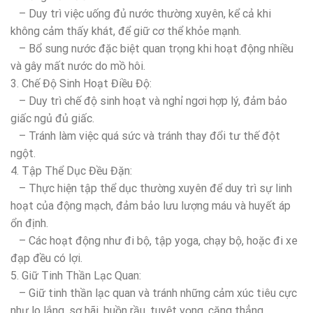
– Duy trì việc uống đủ nước thường xuyên, kể cả khi
không cảm thấy khát, để giữ cơ thể khỏe mạnh.
– Bổ sung nước đặc biệt quan trọng khi hoạt động nhiều
và gây mất nước do mồ hôi.
3. Chế Độ Sinh Hoạt Điều Độ:
– Duy trì chế độ sinh hoạt và nghỉ ngơi hợp lý, đảm bảo
giấc ngủ đủ giấc.
– Tránh làm việc quá sức và tránh thay đổi tư thế đột
ngột.
4. Tập Thể Dục Đều Đặn:
– Thực hiện tập thể dục thường xuyên để duy trì sự linh
hoạt của động mạch, đảm bảo lưu lượng máu và huyết áp
ổn định.
– Các hoạt động như đi bộ, tập yoga, chạy bộ, hoặc đi xe
đạp đều có lợi.
5. Giữ Tinh Thần Lạc Quan:
– Giữ tinh thần lạc quan và tránh những cảm xúc tiêu cực
như lo lắng, sợ hãi, buồn rầu, tuyệt vọng, căng thẳng.