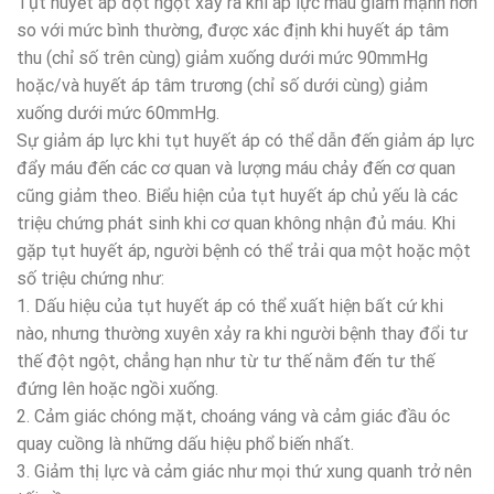
Tụt huyết áp đột ngột xảy ra khi áp lực máu giảm mạnh hơn
so với mức bình thường, được xác định khi huyết áp tâm
thu (chỉ số trên cùng) giảm xuống dưới mức 90mmHg
hoặc/và huyết áp tâm trương (chỉ số dưới cùng) giảm
xuống dưới mức 60mmHg.
Sự giảm áp lực khi tụt huyết áp có thể dẫn đến giảm áp lực
đẩy máu đến các cơ quan và lượng máu chảy đến cơ quan
cũng giảm theo. Biểu hiện của tụt huyết áp chủ yếu là các
triệu chứng phát sinh khi cơ quan không nhận đủ máu. Khi
gặp tụt huyết áp, người bệnh có thể trải qua một hoặc một
số triệu chứng như:
1. Dấu hiệu của tụt huyết áp có thể xuất hiện bất cứ khi
nào, nhưng thường xuyên xảy ra khi người bệnh thay đổi tư
thế đột ngột, chẳng hạn như từ tư thế nằm đến tư thế
đứng lên hoặc ngồi xuống.
2. Cảm giác chóng mặt, choáng váng và cảm giác đầu óc
quay cuồng là những dấu hiệu phổ biến nhất.
3. Giảm thị lực và cảm giác như mọi thứ xung quanh trở nên