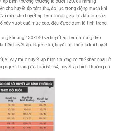
yết áp bình thường thường là dưới 120/80 mmHg.
iện cho huyết áp tâm thu, áp lực trong động mạch khi
đại diện cho huyết áp tâm trương, áp lực khi tim của
 số này vượt quá mức cao, đều được xem là tình trạng
trong khoảng 130-140 và huyết áp tâm trương dao
 tiền huyết áp. Ngược lại, huyết áp thấp là khi huyết
ổi, vì vậy mức huyết áp bình thường có thể khác nhau ở
ững người trong độ tuổi 60-64, huyết áp bình thường có