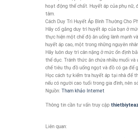
hoạt động thể chất. Huyết áp của phụ nữ, đặ
tâm.
Cách Duy Trì Huyết Áp Bình Thường Cho P
Hãy cố gắng duy trì huyết áp của bạn ở mứ
thực hiện một chế độ ăn uống lành mạnh và
huyết áp cao, một trong những nguyên nhâ
Hãy luôn duy trì cân nặng ở mức ổn định bằ
thể dục. Tránh thức ăn chứa nhiều muối và 
chế tiêu thụ đồ uống ngọt và đồ có ga để 
Học cách tự kiểm tra huyết áp tại nhà để th
nếu có người cao tuổi trong gia đình, nên 
Nguồn:
Tham khảo Internet
Thông tin cần tư vấn truy cập
thietbiytea
Liên quan: