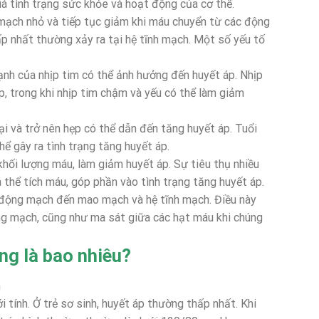
á tình trạng sức khỏe và hoạt động của cơ thể.
mạch nhỏ và tiếp tục giảm khi máu chuyển từ các động
 nhất thường xảy ra tại hệ tĩnh mạch. Một số yếu tố
ạnh của nhịp tim có thể ảnh hưởng đến huyết áp. Nhịp
, trong khi nhịp tim chậm và yếu có thể làm giảm
i và trở nên hẹp có thể dẫn đến tăng huyết áp. Tuổi
ể gây ra tình trạng tăng huyết áp.
hối lượng máu, làm giảm huyết áp. Sự tiêu thụ nhiều
thể tích máu, góp phần vào tình trạng tăng huyết áp.
 động mạch đến mao mạch và hệ tĩnh mạch. Điều này
ng mạch, cũng như ma sát giữa các hạt máu khi chúng
ng là bao nhiêu?
h
i tính. Ở trẻ sơ sinh, huyết áp thường thấp nhất. Khi