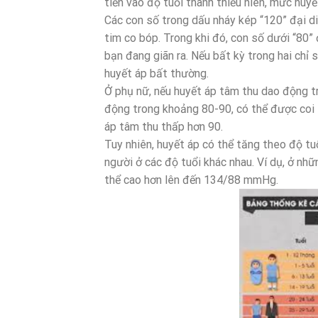
tiến vào độ tuổi thanh thiếu niên, mức hu
Các con số trong dấu nháy kép “120” đại d
tim co bóp. Trong khi đó, con số dưới “80” 
bạn đang giãn ra. Nếu bất kỳ trong hai chỉ
huyết áp bất thường.
Ở phụ nữ, nếu huyết áp tâm thu dao động 
động trong khoảng 80-90, có thể được coi là
áp tâm thu thấp hơn 90.
Tuy nhiên, huyết áp có thể tăng theo độ tu
người ở các độ tuổi khác nhau. Ví dụ, ở nh
thể cao hơn lên đến 134/88 mmHg.