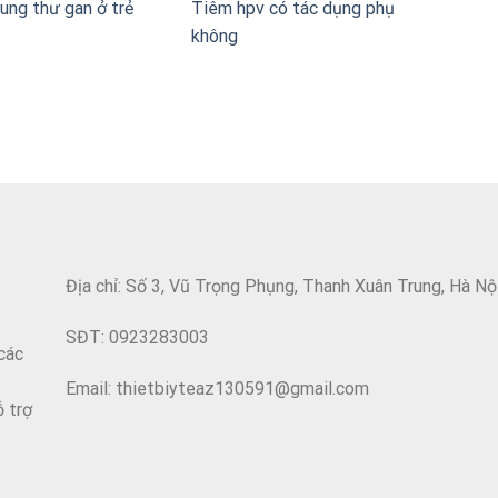
ung thư gan ở trẻ
Tiêm hpv có tác dụng phụ
không
Địa chỉ: Số 3, Vũ Trọng Phụng, Thanh Xuân Trung, Hà Nộ
SĐT: 0923283003
các
Email: thietbiyteaz130591@gmail.com
ỗ trợ