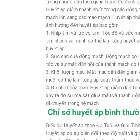
trong những dấu hiệu quan trọng để đánh gi
Huyết áp giảm nhanh nhất trong các động 
mạch lớn sang các mao mạch. Huyết áp thấp
ảnh hưởng đến huyết áp bao gồm:
1. Nhịp tim và lực co tim: Tốc độ và sức m
tim nhanh và mạnh có thể làm tăng huyết áp
huyết áp.
2. Sức cản của động mạch: Động mạch co lạ
tác và sự mất đàn hồi của thành mạch có th
3. Khối lượng máu: Mất máu dẫn đến giảm k
muối có thể làm tăng áp suất thẩm thấu và 
4. Độ nhớt của máu: Huyết áp giảm dần từ
xảy ra do sự ma sát giữa máu và thành độ
di chuyển trong hệ mạch.
Chỉ số huyết áp bình thườ
Biểu đồ Huyết áp theo Độ Tuổi và Giới Tín
Huyết áp có sự biến đổi theo độ tuổi và giớ