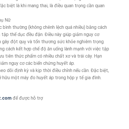
c biệt là khi mang thai, là điều quan trọng cần quan
hụ Nữ
c bình thường (không chênh lệch quá nhiều) bằng cách
 tập thể dục đều đặn. Điều này giúp giảm nguy cơ
n gây đột quỵ và tổn thương sức khỏe nghiêm trọng.
ng cách kết hợp chế độ ăn uống lành mạnh với việc tập
ưu tiên thức phẩm có nhiều chất xơ và trái cây. Hạn
giảm nguy cơ các biến chứng huyết áp.
eo dõi định kỳ và kịp thời điều chỉnh nếu cần. Đặc biệt,
sở hữu một máy đo huyết áp trong hộp y tế gia đình.
z.com
để được hỗ trợ