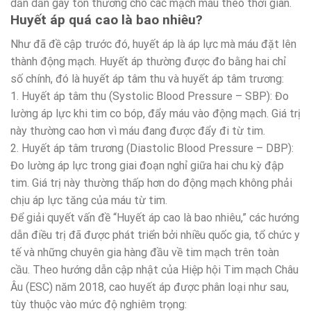
dần dần gây tổn thương cho các mạch máu theo thời gian.
Huyết áp quá cao là bao nhiêu?
Như đã đề cập trước đó, huyết áp là áp lực mà máu đặt lên
thành động mạch. Huyết áp thường được đo bằng hai chỉ
số chính, đó là huyết áp tâm thu và huyết áp tâm trương:
1. Huyết áp tâm thu (Systolic Blood Pressure – SBP): Đo
lường áp lực khi tim co bóp, đẩy máu vào động mạch. Giá trị
này thường cao hơn vì máu đang được đẩy đi từ tim.
2. Huyết áp tâm trương (Diastolic Blood Pressure – DBP):
Đo lường áp lực trong giai đoạn nghỉ giữa hai chu kỳ đập
tim. Giá trị này thường thấp hơn do động mạch không phải
chịu áp lực tăng của máu từ tim.
Để giải quyết vấn đề “Huyết áp cao là bao nhiêu,” các hướng
dẫn điều trị đã được phát triển bởi nhiều quốc gia, tổ chức y
tế và những chuyên gia hàng đầu về tim mạch trên toàn
cầu. Theo hướng dẫn cập nhật của Hiệp hội Tim mạch Châu
Âu (ESC) năm 2018, cao huyết áp được phân loại như sau,
tùy thuộc vào mức độ nghiêm trọng: