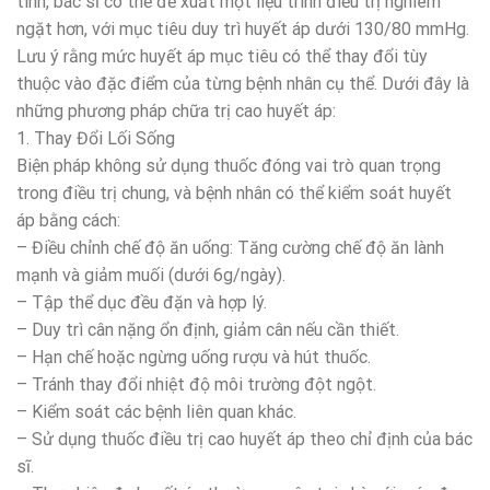
tính, bác sĩ có thể đề xuất một liệu trình điều trị nghiêm
ngặt hơn, với mục tiêu duy trì huyết áp dưới 130/80 mmHg.
Lưu ý rằng mức huyết áp mục tiêu có thể thay đổi tùy
thuộc vào đặc điểm của từng bệnh nhân cụ thể. Dưới đây là
những phương pháp chữa trị cao huyết áp:
1. Thay Đổi Lối Sống
Biện pháp không sử dụng thuốc đóng vai trò quan trọng
trong điều trị chung, và bệnh nhân có thể kiểm soát huyết
áp bằng cách:
– Điều chỉnh chế độ ăn uống: Tăng cường chế độ ăn lành
mạnh và giảm muối (dưới 6g/ngày).
– Tập thể dục đều đặn và hợp lý.
– Duy trì cân nặng ổn định, giảm cân nếu cần thiết.
– Hạn chế hoặc ngừng uống rượu và hút thuốc.
– Tránh thay đổi nhiệt độ môi trường đột ngột.
– Kiểm soát các bệnh liên quan khác.
– Sử dụng thuốc điều trị cao huyết áp theo chỉ định của bác
sĩ.