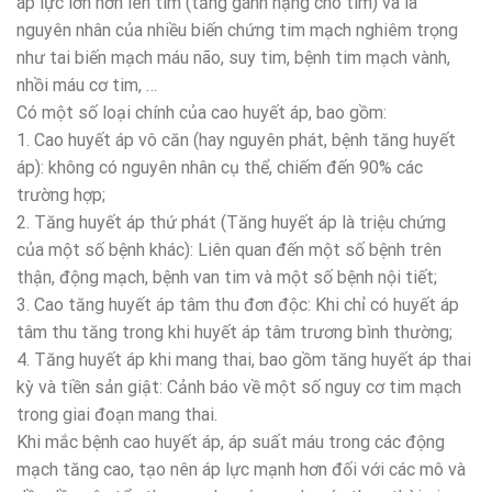
áp lực lớn hơn lên tim (tăng gánh nặng cho tim) và là
nguyên nhân của nhiều biến chứng tim mạch nghiêm trọng
như tai biến mạch máu não, suy tim, bệnh tim mạch vành,
nhồi máu cơ tim, …
Có một số loại chính của cao huyết áp, bao gồm:
1. Cao huyết áp vô căn (hay nguyên phát, bệnh tăng huyết
áp): không có nguyên nhân cụ thể, chiếm đến 90% các
trường hợp;
2. Tăng huyết áp thứ phát (Tăng huyết áp là triệu chứng
của một số bệnh khác): Liên quan đến một số bệnh trên
thận, động mạch, bệnh van tim và một số bệnh nội tiết;
3. Cao tăng huyết áp tâm thu đơn độc: Khi chỉ có huyết áp
tâm thu tăng trong khi huyết áp tâm trương bình thường;
4. Tăng huyết áp khi mang thai, bao gồm tăng huyết áp thai
kỳ và tiền sản giật: Cảnh báo về một số nguy cơ tim mạch
trong giai đoạn mang thai.
Khi mắc bệnh cao huyết áp, áp suất máu trong các động
mạch tăng cao, tạo nên áp lực mạnh hơn đối với các mô và