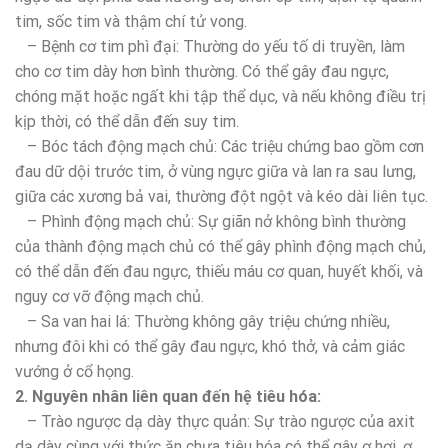
tim, sốc tim và thậm chí tử vong.
– Bệnh cơ tim phì đại: Thường do yếu tố di truyền, làm
cho cơ tim dày hơn bình thường. Có thể gây đau ngực,
chóng mặt hoặc ngất khi tập thể dục, và nếu không điều trị
kịp thời, có thể dẫn đến suy tim.
– Bóc tách động mạch chủ: Các triệu chứng bao gồm cơn
đau dữ dội trước tim, ở vùng ngực giữa và lan ra sau lưng,
giữa các xương bả vai, thường đột ngột và kéo dài liên tục.
– Phình động mạch chủ: Sự giãn nở không bình thường
của thành động mạch chủ có thể gây phình động mạch chủ,
có thể dẫn đến đau ngực, thiếu máu cơ quan, huyết khối, và
nguy cơ vỡ động mạch chủ.
– Sa van hai lá: Thường không gây triệu chứng nhiều,
nhưng đôi khi có thể gây đau ngực, khó thở, và cảm giác
vướng ở cổ họng.
2. Nguyên nhân liên quan đến hệ tiêu hóa:
– Trào ngược dạ dày thực quản: Sự trào ngược của axit
dạ dày cùng với thức ăn chưa tiêu hóa có thể gây ợ hơi, ợ