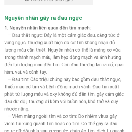
Nguyên nhân gây ra đau ngực
1. Nguyên nhân liên quan đến tim mạch:
– Đau thắt ngực: Đây là một cảm giác đau, căng tức ở
vùng ngực, thường xuất hiện do cơ tim không nhận đủ
lượng máu cần thiết. Nguyên nhân có thể là mảng xơ vữa
trong thành mạch máu, làm hẹp động mạch và ảnh hưởng
đến lưu lượng máu đến tim. Cơn đau thường lan ra cổ, quai
hàm, vai, và cánh tay.
– Đau tim: Các triệu chứng này bao gồm đau thắt ngực,
thiếu máu cơ tim và bệnh động mạch vành. Đau tim xuất
phát từ lượng máu và oxy không đủ đến tim, gây cảm giác
đau dữ dội, thường đi kèm với buồn nôn, khó thở và suy
nhược nặng.
– Viêm màng ngoài tim và cơ tim: Do nhiễm virus gây
viêm túi xung quanh tim hoặc cơ tim. Có thể gây ra đau
ngực dữ dội phía sau xương ức, chèn ép tim, dịch tụ quanh