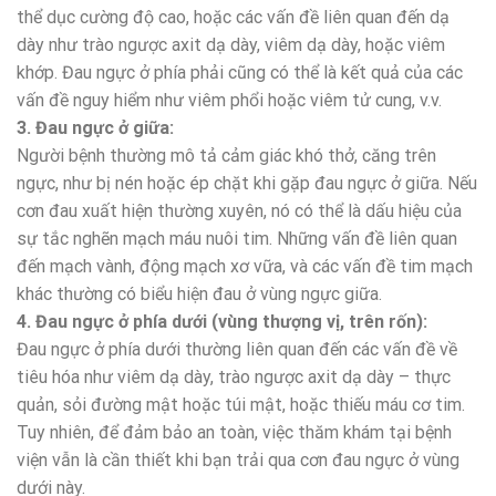
thể dục cường độ cao, hoặc các vấn đề liên quan đến dạ
dày như trào ngược axit dạ dày, viêm dạ dày, hoặc viêm
khớp. Đau ngực ở phía phải cũng có thể là kết quả của các
vấn đề nguy hiểm như viêm phổi hoặc viêm tử cung, v.v.
3. Đau ngực ở giữa:
Người bệnh thường mô tả cảm giác khó thở, căng trên
ngực, như bị nén hoặc ép chặt khi gặp đau ngực ở giữa. Nếu
cơn đau xuất hiện thường xuyên, nó có thể là dấu hiệu của
sự tắc nghẽn mạch máu nuôi tim. Những vấn đề liên quan
đến mạch vành, động mạch xơ vữa, và các vấn đề tim mạch
khác thường có biểu hiện đau ở vùng ngực giữa.
4. Đau ngực ở phía dưới (vùng thượng vị, trên rốn):
Đau ngực ở phía dưới thường liên quan đến các vấn đề về
tiêu hóa như viêm dạ dày, trào ngược axit dạ dày – thực
quản, sỏi đường mật hoặc túi mật, hoặc thiếu máu cơ tim.
Tuy nhiên, để đảm bảo an toàn, việc thăm khám tại bệnh
viện vẫn là cần thiết khi bạn trải qua cơn đau ngực ở vùng
dưới này.