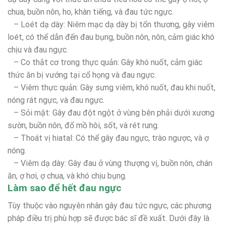
chua, buồn nôn, ho, khàn tiếng, và đau tức ngực.
– Loét dạ dày: Niêm mạc dạ dày bị tổn thương, gây viêm
loét, có thể dẫn đến đau bụng, buồn nôn, nôn, cảm giác khó
chịu và đau ngực.
– Co thắt cơ trong thực quản: Gây khó nuốt, cảm giác
thức ăn bị vướng tại cổ họng và đau ngực.
– Viêm thực quản: Gây sưng viêm, khó nuốt, đau khi nuốt,
nóng rát ngực, và đau ngực.
– Sỏi mật: Gây đau đột ngột ở vùng bên phải dưới xương
sườn, buồn nôn, đổ mồ hôi, sốt, và rét rung.
– Thoát vị hiatal: Có thể gây đau ngực, trào ngược, và ợ
nóng.
– Viêm dạ dày: Gây đau ở vùng thượng vị, buồn nôn, chán
ăn, ợ hơi, ợ chua, và khó chịu bụng.
Làm sao để hết đau ngực
Tùy thuộc vào nguyên nhân gây đau tức ngực, các phương
pháp điều trị phù hợp sẽ được bác sĩ đề xuất. Dưới đây là