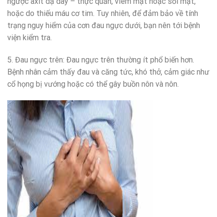
ngược axit dạ dày – thực quản, viêm mật hoặc sỏi mật,
hoặc do thiếu máu cơ tim. Tuy nhiên, để đảm bảo về tính
trạng nguy hiểm của cơn đau ngực dưới, bạn nên tới bệnh
viện kiểm tra.
5. Đau ngực trên: Đau ngực trên thường ít phổ biến hơn.
Bệnh nhân cảm thấy đau và căng tức, khó thở, cảm giác như
cổ họng bị vướng hoặc có thể gây buồn nôn và nôn.