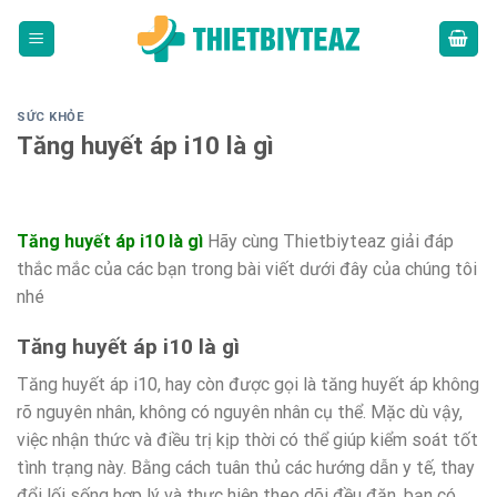
Skip
to
content
SỨC KHỎE
Tăng huyết áp i10 là gì
Tăng huyết áp i10 là gì
Hãy cùng Thietbiyteaz giải đáp
thắc mắc của các bạn trong bài viết dưới đây của chúng tôi
nhé
Tăng huyết áp i10 là gì
Tăng huyết áp i10, hay còn được gọi là tăng huyết áp không
rõ nguyên nhân, không có nguyên nhân cụ thể. Mặc dù vậy,
việc nhận thức và điều trị kịp thời có thể giúp kiểm soát tốt
tình trạng này. Bằng cách tuân thủ các hướng dẫn y tế, thay
đổi lối sống hợp lý và thực hiện theo dõi đều đặn, bạn có