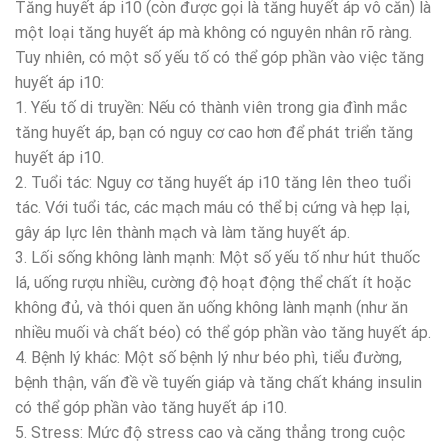
Tăng huyết áp i10 (còn được gọi là tăng huyết áp vô căn) là
một loại tăng huyết áp mà không có nguyên nhân rõ ràng.
Tuy nhiên, có một số yếu tố có thể góp phần vào việc tăng
huyết áp i10:
1. Yếu tố di truyền: Nếu có thành viên trong gia đình mắc
tăng huyết áp, bạn có nguy cơ cao hơn để phát triển tăng
huyết áp i10.
2. Tuổi tác: Nguy cơ tăng huyết áp i10 tăng lên theo tuổi
tác. Với tuổi tác, các mạch máu có thể bị cứng và hẹp lại,
gây áp lực lên thành mạch và làm tăng huyết áp.
3. Lối sống không lành mạnh: Một số yếu tố như hút thuốc
lá, uống rượu nhiều, cường độ hoạt động thể chất ít hoặc
không đủ, và thói quen ăn uống không lành mạnh (như ăn
nhiều muối và chất béo) có thể góp phần vào tăng huyết áp.
4. Bệnh lý khác: Một số bệnh lý như béo phì, tiểu đường,
bệnh thận, vấn đề về tuyến giáp và tăng chất kháng insulin
có thể góp phần vào tăng huyết áp i10.
5. Stress: Mức độ stress cao và căng thẳng trong cuộc