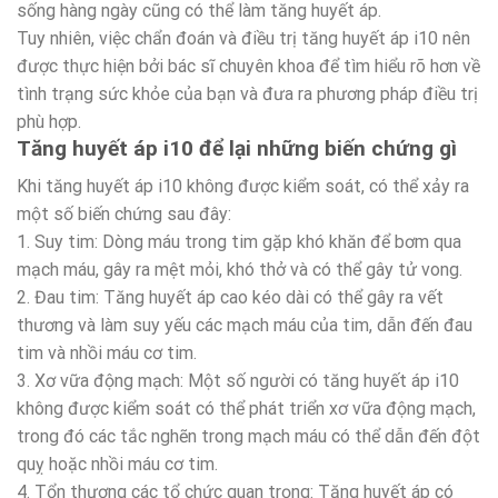
sống hàng ngày cũng có thể làm tăng huyết áp.
Tuy nhiên, việc chẩn đoán và điều trị tăng huyết áp i10 nên
được thực hiện bởi bác sĩ chuyên khoa để tìm hiểu rõ hơn về
tình trạng sức khỏe của bạn và đưa ra phương pháp điều trị
phù hợp.
Tăng huyết áp i10 để lại những biến chứng gì
Khi tăng huyết áp i10 không được kiểm soát, có thể xảy ra
một số biến chứng sau đây:
1. Suy tim: Dòng máu trong tim gặp khó khăn để bơm qua
mạch máu, gây ra mệt mỏi, khó thở và có thể gây tử vong.
2. Đau tim: Tăng huyết áp cao kéo dài có thể gây ra vết
thương và làm suy yếu các mạch máu của tim, dẫn đến đau
tim và nhồi máu cơ tim.
3. Xơ vữa động mạch: Một số người có tăng huyết áp i10
không được kiểm soát có thể phát triển xơ vữa động mạch,
trong đó các tắc nghẽn trong mạch máu có thể dẫn đến đột
quỵ hoặc nhồi máu cơ tim.
4. Tổn thương các tổ chức quan trọng: Tăng huyết áp có