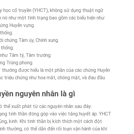
y học cổ truyền (YHCT), không sử dụng thuật ngữ
n nó như một tình trạng bao gồm các biểu hiện như:
hứng Huyễn vựng.
thống.
ới chứng Tâm úy, Chính xung.
 thống.
 như Tâm tý, Tâm trướng.
ứng Trúng phong.
T thường được hiểu là một phần của các chứng Huyễn
ác triệu chứng như hoa mắt, chóng mặt, và đau đầu
uyền n
guyên nhân là gì
 thể xuất phát từ các nguyên nhân sau đây:
trạng tinh thần đóng góp vào việc tăng huyết áp. YHCT
hủng, kinh. Khi tinh thần bị kích thích một cách đột
nh thường, có thể dẫn đến rối loạn vận hành của khí