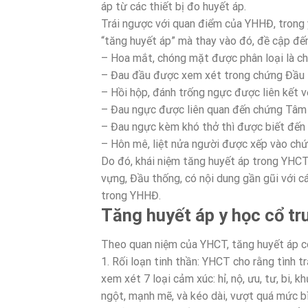
áp từ các thiết bị đo huyết áp.
Trái ngược với quan điểm của YHHĐ, trong 
“tăng huyết áp” mà thay vào đó, đề cập đế
– Hoa mắt, chóng mặt được phân loại là c
– Đau đầu được xem xét trong chứng Đầu 
– Hồi hộp, đánh trống ngực được liên kết v
– Đau ngực được liên quan đến chứng Tâm
– Đau ngực kèm khó thở thì được biết đến
– Hôn mê, liệt nửa người được xếp vào ch
Do đó, khái niệm tăng huyết áp trong YHC
vựng, Đầu thống, có nội dung gần gũi với c
trong YHHĐ.
Tăng huyết áp y học cổ tr
Theo quan niệm của YHCT, tăng huyết áp có
1. Rối loạn tinh thần: YHCT cho rằng tình 
xem xét 7 loại cảm xúc: hỉ, nộ, ưu, tư, bi, k
ngột, mạnh mẽ, và kéo dài, vượt quá mức bì