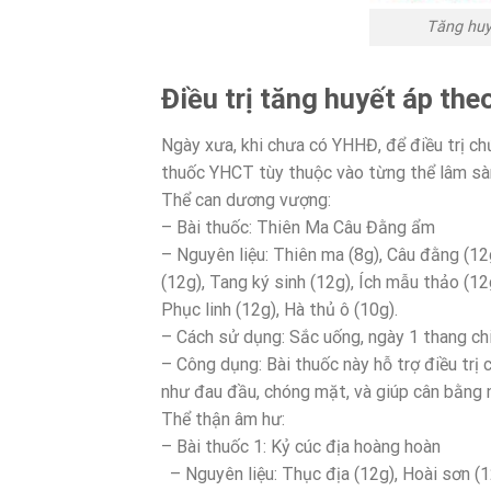
Tăng huy
Điều trị tăng huyết áp the
Ngày xưa, khi chưa có YHHĐ, để điều trị c
thuốc YHCT tùy thuộc vào từng thể lâm sà
Thể can dương vượng:
– Bài thuốc: Thiên Ma Câu Đằng ẩm
– Nguyên liệu: Thiên ma (8g), Câu đằng (12
(12g), Tang ký sinh (12g), Ích mẫu thảo (12
Phục linh (12g), Hà thủ ô (10g).
– Cách sử dụng: Sắc uống, ngày 1 thang chi
– Công dụng: Bài thuốc này hỗ trợ điều trị
như đau đầu, chóng mặt, và giúp cân bằng 
Thể thận âm hư:
– Bài thuốc 1: Kỷ cúc địa hoàng hoàn
– Nguyên liệu: Thục địa (12g), Hoài sơn (12