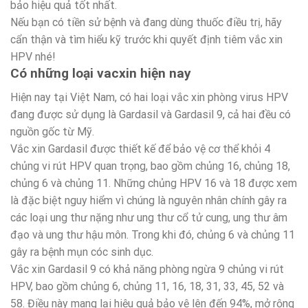
bảo hiệu quả tốt nhất.
Nếu bạn có tiền sử bệnh và đang dùng thuốc điều trị, hãy
cẩn thận và tìm hiểu kỹ trước khi quyết định tiêm vắc xin
HPV nhé!
Có những loại vacxin hiện nay
Hiện nay tại Việt Nam, có hai loại vắc xin phòng virus HPV
đang được sử dụng là Gardasil và Gardasil 9, cả hai đều có
nguồn gốc từ Mỹ.
Vắc xin Gardasil được thiết kế để bảo vệ cơ thể khỏi 4
chủng vi rút HPV quan trọng, bao gồm chủng 16, chủng 18,
chủng 6 và chủng 11. Những chủng HPV 16 và 18 được xem
là đặc biệt nguy hiểm vì chúng là nguyên nhân chính gây ra
các loại ung thư nặng như ung thư cổ tử cung, ung thư âm
đạo và ung thư hậu môn. Trong khi đó, chủng 6 và chủng 11
gây ra bệnh mụn cóc sinh dục.
Vắc xin Gardasil 9 có khả năng phòng ngừa 9 chủng vi rút
HPV, bao gồm chủng 6, chủng 11, 16, 18, 31, 33, 45, 52 và
58. Điều này mang lại hiệu quả bảo vệ lên đến 94%, mở rộng