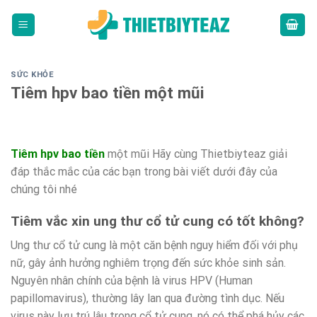
Skip
to
content
SỨC KHỎE
Tiêm hpv bao tiền một mũi
Tiêm hpv bao tiền
một mũi Hãy cùng Thietbiyteaz giải
đáp thắc mắc của các bạn trong bài viết dưới đây của
chúng tôi nhé
Tiêm vắc xin ung thư cổ tử cung có tốt không?
Ung thư cổ tử cung là một căn bệnh nguy hiểm đối với phụ
nữ, gây ảnh hưởng nghiêm trọng đến sức khỏe sinh sản.
Nguyên nhân chính của bệnh là virus HPV (Human
papillomavirus), thường lây lan qua đường tình dục. Nếu
virus này lưu trú lâu trong cổ tử cung, nó có thể phá hủy các