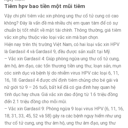
Tiêm hpv bao tiền một mũi tiêm
Vậy chi phí tiêm vắc xin phòng ung thư cổ tử cung có cao
không? Đây là vấn đề mà nhiều chị em quan tâm để có sự
chuẩn bị tốt nhất về mặt tài chính. Thông thường, giá tiêm
vắc xin phụ thuộc vào loại vắc xin mà bạn chọn.
Hiện nay trên thị trường Việt Nam, có hai loại vắc xin HPV
là Gardasil 4 và Gardasil 9, đều được sản xuất tại Mỹ.
– Vắc xin Gardasil 4: Giúp phòng ngừa ung thư cổ tử cung,
âm hộ, âm đạo, các tổn thương tiền ung thư, loạn sản, mụn
cóc sinh dục và bệnh lý do nhiễm virus HPV các loại 6, 11,
16, 18. Gardasil 4 được chỉ định tiêm chủng cho bé gái và
nữ giới từ 9 – 26 tuổi, bất kể đã có gia đình hay quan hệ
tình dục hay chưa. Giá vắc xin dao động từ 1.6 triệu đồng
đến 2.1 triệu đồng cho mỗi mũi.
– Vắc xin Gardasil 9: Phòng ngừa 9 loại virus HPV (6, 11, 16,
18, 31, 33, 45, 52 và 58) gây ra các bệnh nguy hiểm như ung
thư cổ tử cung, ung thư âm hộ, ung thư âm đạo, ung thư