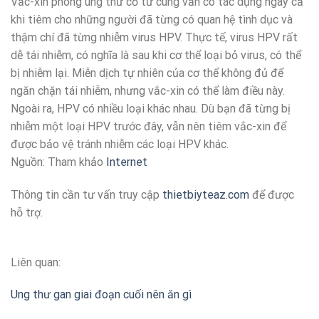
Vắc-xin phòng ung thư cổ tử cung vẫn có tác dụng ngay cả
khi tiêm cho những người đã từng có quan hệ tình dục và
thậm chí đã từng nhiễm virus HPV. Thực tế, virus HPV rất
dễ tái nhiễm, có nghĩa là sau khi cơ thể loại bỏ virus, có thể
bị nhiễm lại. Miễn dịch tự nhiên của cơ thể không đủ để
ngăn chặn tái nhiễm, nhưng vắc-xin có thể làm điều này.
Ngoài ra, HPV có nhiều loại khác nhau. Dù bạn đã từng bị
nhiễm một loại HPV trước đây, vẫn nên tiêm vắc-xin để
được bảo vệ tránh nhiễm các loại HPV khác.
Nguồn: Tham khảo
Internet
Thông tin cần tư vấn truy cập
thietbiyteaz.com
để được
hỗ trợ.
Liên quan:
Ung thư gan giai đoạn cuối nên ăn gì