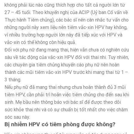
không phải lúc nào cũng thích hợp cho tất cả người lớn từ
27 – 45 tuổi. Theo khuyến nghị của ACIP (Uỷ ban Cố vấn về
Thực hành Tiêm chủng), các bác sĩ nên cân nhắc tư vấn cho
những người này xem liệu nên tiêm vắc-xin HPV hay không,
vì nhiều trường hợp người lớn này đã tiếp xúc với HPV và
vắc-xin có thể không còn hiệu quả.
Đối với phụ nữ đang mang thai, hiện vẫn chưa có nghiên cứu
sâu về tác động của vắc-xin HPV đối với thai nhi. Tuy nhiên,
các chuyên gia tiêm chủng khuyến cáo phụ nữ nên hoàn
thành các mũi tiêm vắc-xin HPV trước khi mang thai từ 1 –
3 tháng.
Nếu phụ nữ đã mang thai nhưng chưa hoàn thành đủ 3 mũi
tiêm HPV, cần phải trì hoãn việc tiêm chủng cho đến sau khi
sinh. Mẹ bầu nên thông báo với bác sĩ để được theo dõi
sức khỏe thai nhi và có sự chuẩn bị tốt nhất cho việc chăm
sóc sau này.
Bị nhiễm HPV có tiêm phòng được không?