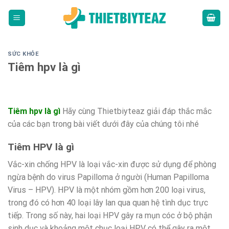
Skip
to
content
SỨC KHỎE
Tiêm hpv là gì
Tiêm hpv là gì
Hãy cùng Thietbiyteaz giải đáp thắc mắc
của các bạn trong bài viết dưới đây của chúng tôi nhé
Tiêm HPV là gì
Vắc-xin chống HPV là loại vắc-xin được sử dụng để phòng
ngừa bệnh do virus Papilloma ở người (Human Papilloma
Virus – HPV). HPV là một nhóm gồm hơn 200 loại virus,
trong đó có hơn 40 loại lây lan qua quan hệ tình dục trực
tiếp. Trong số này, hai loại HPV gây ra mụn cóc ở bộ phận
sinh dục và khoảng một chục loại HPV có thể gây ra một