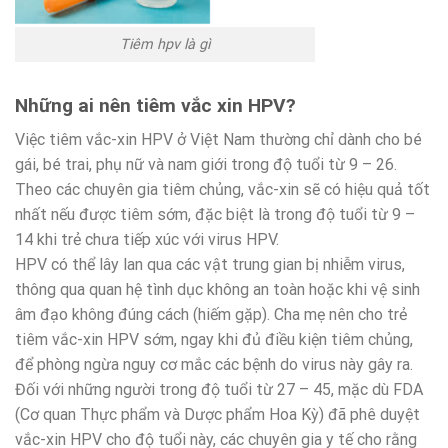
Tiêm hpv là gì
Những ai nên tiêm vắc xin HPV?
Việc tiêm vắc-xin HPV ở Việt Nam thường chỉ dành cho bé
gái, bé trai, phụ nữ và nam giới trong độ tuổi từ 9 – 26.
Theo các chuyên gia tiêm chủng, vắc-xin sẽ có hiệu quả tốt
nhất nếu được tiêm sớm, đặc biệt là trong độ tuổi từ 9 –
14 khi trẻ chưa tiếp xúc với virus HPV.
HPV có thể lây lan qua các vật trung gian bị nhiễm virus,
thông qua quan hệ tình dục không an toàn hoặc khi vệ sinh
âm đạo không đúng cách (hiếm gặp). Cha mẹ nên cho trẻ
tiêm vắc-xin HPV sớm, ngay khi đủ điều kiện tiêm chủng,
để phòng ngừa nguy cơ mắc các bệnh do virus này gây ra.
Đối với những người trong độ tuổi từ 27 – 45, mặc dù FDA
(Cơ quan Thực phẩm và Dược phẩm Hoa Kỳ) đã phê duyệt
vắc-xin HPV cho độ tuổi này, các chuyên gia y tế cho rằng