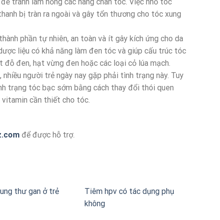
để tránh làm hỏng các nang chân tóc. Việc nhổ tóc
hanh bị tràn ra ngoài và gây tổn thương cho tóc xung
thành phần tự nhiên, an toàn và ít gây kích ứng cho da
 dược liệu có khả năng làm đen tóc và giúp cấu trúc tóc
t đỗ đen, hạt vừng đen hoặc các loại cỏ lúa mạch.
 nhiều người trẻ ngày nay gặp phải tình trạng này. Tuy
ình trạng tóc bạc sớm bằng cách thay đổi thói quen
vitamin cần thiết cho tóc.
z.com
để được hỗ trợ.
ung thư gan ở trẻ
Tiêm hpv có tác dụng phụ
không