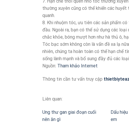
7. Hạn chế thói quen nhổ tóc thường xuyên 
thường xuyên cũng có thể khiến các huyết t
quanh.
8. Khi nhuộm tóc, ưu tiên các sản phẩm có 
đầu. Ngoài ra, bạn có thể sử dụng các loại
chắc khỏe, bóng mượt hơn như hà thủ ô, hạ
Tóc bạc sớm không còn là vấn đề xa lạ nữa,
nhiên, chúng ta hoàn toàn có thể hạn chế t
sống lành mạnh và bổ sung đầy đủ các loại 
Nguồn:
Tham khảo Internet
Thông tin cần tư vấn truy cập
thietbiytea
Liên quan:
Ung thư gan giai đoạn cuối
Dấu hiệu 
nên ăn gì
em