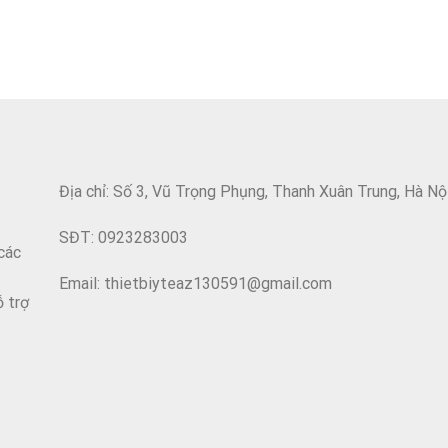
Địa chỉ: Số 3, Vũ Trọng Phụng, Thanh Xuân Trung, Hà Nộ
SĐT: 0923283003
các
Email: thietbiyteaz130591@gmail.com
ỗ trợ