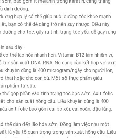
c sớm, bao gồm ít melanin trong keratin, căng thẳng
ếu dinh dưỡng.
 dưỡng hợp lý có thể giúp nuôi dưỡng tóc khỏe mạnh
iết, bạn có thể dễ dàng trở nên suy nhược. Điều này
 dưỡng cho tóc, gây ra tình trạng tóc yếu, dễ gãy rụng
in sau đây:
hể có thể lão hóa nhanh hơn. Vitamin B12 làm nhiệm vụ
ỗ trợ sản xuất DNA, RNA. Nó cũng cần kết hợp với axit
iều khuyên dùng là 400 microgram/ngày cho người lớn,
ó thai hoặc cho con bú. Một số thực phẩm giàu
 sản phẩm từ sữa.
có thể góp phần vào tình trạng tóc bạc sớm. Axit folic
ết cho sản xuất hồng cầu. Liều khuyên dùng là 400
u axit folic bao gồm cải bó xôi, cải xoăn, đậu lăng,
có thể dẫn đến lão hóa sớm. Đồng làm việc như một
sắt là yếu tố quan trọng trong sản xuất hồng cầu. Liều