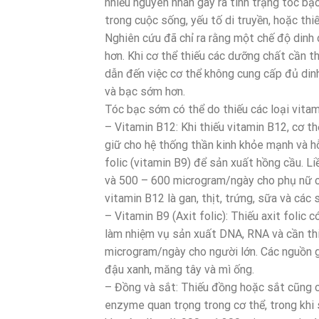
nhiều nguyên nhân gây ra tình trạng tóc bạ
trong cuộc sống, yếu tố di truyền, hoặc thi
Nghiên cứu đã chỉ ra rằng một chế độ dinh
hơn. Khi cơ thể thiếu các dưỡng chất cần th
dẫn đến việc cơ thể không cung cấp đủ dinh
và bạc sớm hơn.
Tóc bạc sớm có thể do thiếu các loại vitam
– Vitamin B12: Khi thiếu vitamin B12, cơ t
giữ cho hệ thống thần kinh khỏe mạnh và h
folic (vitamin B9) để sản xuất hồng cầu. L
và 500 – 600 microgram/ngày cho phụ nữ c
vitamin B12 là gan, thịt, trứng, sữa và các
– Vitamin B9 (Axit folic): Thiếu axit folic 
làm nhiệm vụ sản xuất DNA, RNA và cần thi
microgram/ngày cho người lớn. Các nguồn già
đậu xanh, măng tây và mì ống.
– Đồng và sắt: Thiếu đồng hoặc sắt cũng 
enzyme quan trọng trong cơ thể, trong khi 