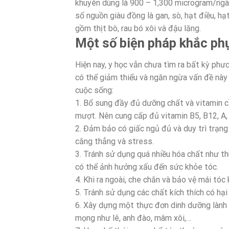
khuyên dùng là 900 – 1,300 microgram/ngà
số nguồn giàu đồng là gan, sò, hạt điều, hạ
gồm thịt bò, rau bó xôi và đậu lăng.
Một số biện pháp khắc ph
Hiện nay, y học vẫn chưa tìm ra bất kỳ phư
có thể giảm thiểu và ngăn ngừa vấn đề này
cuộc sống:
1. Bổ sung đầy đủ dưỡng chất và vitamin 
mượt. Nên cung cấp đủ vitamin B5, B12, A, C,
2. Đảm bảo có giấc ngủ đủ và duy trì trạng 
căng thẳng và stress.
3. Tránh sử dụng quá nhiều hóa chất như th
có thể ảnh hưởng xấu đến sức khỏe tóc.
4. Khi ra ngoài, che chắn và bảo vệ mái tóc
5. Tránh sử dụng các chất kích thích có hại 
6. Xây dựng một thực đơn dinh dưỡng lành 
mọng như lê, anh đào, mâm xôi,…