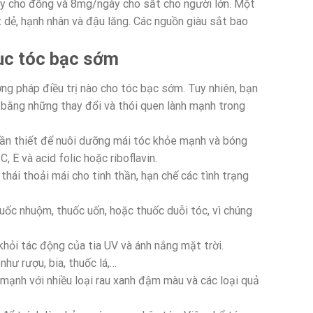
y cho đồng và 8mg/ngày cho sắt cho người lớn. Một
t dẻ, hạnh nhân và đậu lăng. Các nguồn giàu sắt bao
ục tóc bạc sớm
ơng pháp điều trị nào cho tóc bạc sớm. Tuy nhiên, bạn
 bằng những thay đổi và thói quen lành mạnh trong
cần thiết để nuôi dưỡng mái tóc khỏe mạnh và bóng
 E và acid folic hoặc riboflavin.
thái thoải mái cho tinh thần, hạn chế các tình trạng
uốc nhuộm, thuốc uốn, hoặc thuốc duỗi tóc, vì chúng
 khỏi tác động của tia UV và ánh nắng mặt trời.
như rượu, bia, thuốc lá,…
mạnh với nhiều loại rau xanh đậm màu và các loại quả