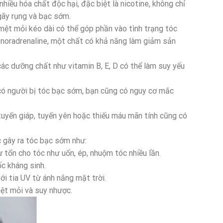
nhiều hóa chất độc hại, đặc biệt là nicotine, không chỉ
gãy rụng và bạc sớm.
mệt mỏi kéo dài có thể góp phần vào tình trạng tóc
 noradrenaline, một chất có khả năng làm giảm sản
các dưỡng chất như vitamin B, E, D có thể làm suy yếu
n có người bị tóc bạc sớm, bạn cũng có nguy cơ mắc
 tuyến giáp, tuyến yên hoặc thiếu máu mãn tính cũng có
c gây ra tóc bạc sớm như:
tổn cho tóc như uốn, ép, nhuộm tóc nhiều lần.
ốc kháng sinh.
ới tia UV từ ánh nắng mặt trời.
mệt mỏi và suy nhược.