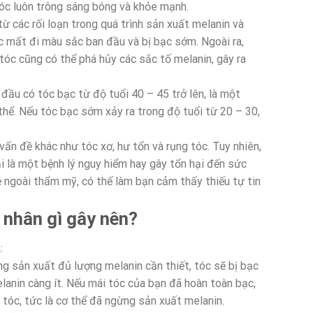
tóc luôn trông sáng bóng và khỏe mạnh.
 các rối loạn trong quá trình sản xuất melanin và
c mất đi màu sắc ban đầu và bị bạc sớm. Ngoài ra,
 tóc cũng có thể phá hủy các sắc tố melanin, gây ra
ầu có tóc bạc từ độ tuổi 40 – 45 trở lên, là một
 thể. Nếu tóc bạc sớm xảy ra trong độ tuổi từ 20 – 30,
vấn đề khác như tóc xơ, hư tổn và rụng tóc. Tuy nhiên,
i là một bệnh lý nguy hiểm hay gây tổn hại đến sức
ẻ ngoài thẩm mỹ, có thể làm bạn cảm thấy thiếu tự tin
 nhân gì gây nên?
:
ng sản xuất đủ lượng melanin cần thiết, tóc sẽ bị bạc
lanin càng ít. Nếu mái tóc của bạn đã hoàn toàn bạc,
 tóc, tức là cơ thể đã ngừng sản xuất melanin.