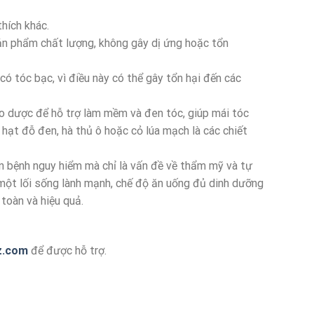
thích khác.
n phẩm chất lượng, không gây dị ứng hoặc tổn
ó tóc bạc, vì điều này có thể gây tổn hại đến các
o dược để hỗ trợ làm mềm và đen tóc, giúp mái tóc
hạt đỗ đen, hà thủ ô hoặc cỏ lúa mạch là các chiết
n bệnh nguy hiểm mà chỉ là vấn đề về thẩm mỹ và tự
ó một lối sống lành mạnh, chế độ ăn uống đủ dinh dưỡng
toàn và hiệu quả.
z.com
để được hỗ trợ.