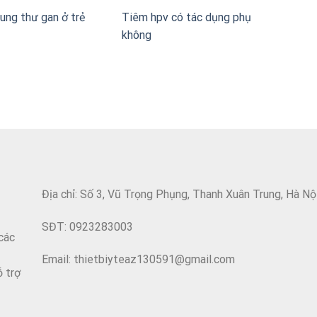
ung thư gan ở trẻ
Tiêm hpv có tác dụng phụ
không
Địa chỉ: Số 3, Vũ Trọng Phụng, Thanh Xuân Trung, Hà Nộ
SĐT: 0923283003
các
Email: thietbiyteaz130591@gmail.com
ỗ trợ