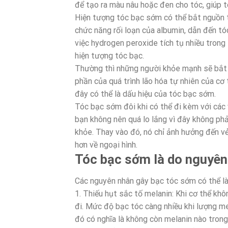
để tạo ra màu nâu hoặc đen cho tóc, giúp 
Hiện tượng tóc bạc sớm có thể bắt nguồn từ
chức năng rối loạn của albumin, dẫn đến tó
việc hydrogen peroxide tích tụ nhiều trong
hiện tượng tóc bạc.
Thường thì những người khỏe mạnh sẽ bắt đ
phần của quá trình lão hóa tự nhiên của cơ
đây có thể là dấu hiệu của tóc bạc sớm.
Tóc bạc sớm đôi khi có thể đi kèm với các 
bạn không nên quá lo lắng vì đây không phả
khỏe. Thay vào đó, nó chỉ ảnh hưởng đến v
hơn về ngoại hình.
Tóc bạc sớm là do nguyên
Các nguyên nhân gây bạc tóc sớm có thể là
1. Thiếu hụt sắc tố melanin: Khi cơ thể khô
đi. Mức độ bạc tóc càng nhiều khi lượng me
đó có nghĩa là không còn melanin nào trong