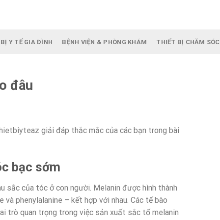
BỊ Y TẾ GIA ĐÌNH
BỆNH VIỆN & PHÒNG KHÁM
THIẾT BỊ CHĂM SÓC
do đâu
ietbiyteaz giải đáp thắc mắc của các bạn trong bài
tóc bạc sớm
àu sắc của tóc ở con người. Melanin được hình thành
ne và phenylalanine – kết hợp với nhau. Các tế bào
i trò quan trọng trong việc sản xuất sắc tố melanin