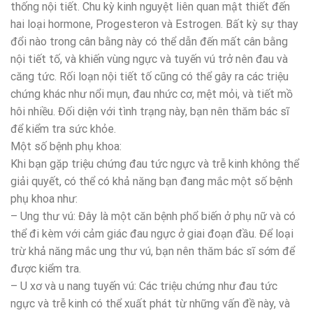
thống nội tiết. Chu kỳ kinh nguyệt liên quan mật thiết đến
hai loại hormone, Progesteron và Estrogen. Bất kỳ sự thay
đổi nào trong cân bằng này có thể dẫn đến mất cân bằng
nội tiết tố, và khiến vùng ngực và tuyến vú trở nên đau và
căng tức. Rối loạn nội tiết tố cũng có thể gây ra các triệu
chứng khác như nổi mụn, đau nhức cơ, mệt mỏi, và tiết mồ
hôi nhiều. Đối diện với tình trạng này, bạn nên thăm bác sĩ
để kiểm tra sức khỏe.
Một số bệnh phụ khoa:
Khi bạn gặp triệu chứng đau tức ngực và trễ kinh không thể
giải quyết, có thể có khả năng bạn đang mắc một số bệnh
phụ khoa như:
– Ung thư vú: Đây là một căn bệnh phổ biến ở phụ nữ và có
thể đi kèm với cảm giác đau ngực ở giai đoạn đầu. Để loại
trừ khả năng mắc ung thư vú, bạn nên thăm bác sĩ sớm để
được kiểm tra.
– U xơ và u nang tuyến vú: Các triệu chứng như đau tức
ngực và trễ kinh có thể xuất phát từ những vấn đề này, và