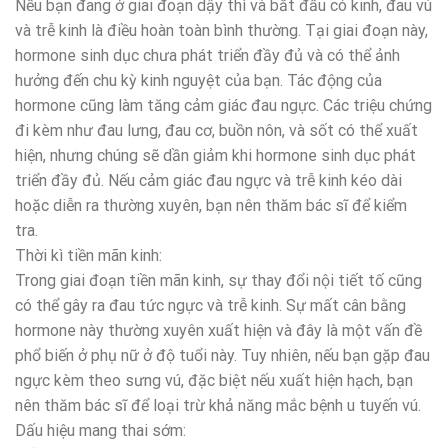
Nếu bạn đang ở giai đoạn dậy thì và bắt đầu có kinh, đau vú
và trễ kinh là điều hoàn toàn bình thường. Tại giai đoạn này,
hormone sinh dục chưa phát triển đầy đủ và có thể ảnh
hưởng đến chu kỳ kinh nguyệt của bạn. Tác động của
hormone cũng làm tăng cảm giác đau ngực. Các triệu chứng
đi kèm như đau lưng, đau cơ, buồn nôn, và sốt có thể xuất
hiện, nhưng chúng sẽ dần giảm khi hormone sinh dục phát
triển đầy đủ. Nếu cảm giác đau ngực và trễ kinh kéo dài
hoặc diễn ra thường xuyên, bạn nên thăm bác sĩ để kiểm
tra.
Thời kì tiền mãn kinh:
Trong giai đoạn tiền mãn kinh, sự thay đổi nội tiết tố cũng
có thể gây ra đau tức ngực và trễ kinh. Sự mất cân bằng
hormone này thường xuyên xuất hiện và đây là một vấn đề
phổ biến ở phụ nữ ở độ tuổi này. Tuy nhiên, nếu bạn gặp đau
ngực kèm theo sưng vú, đặc biệt nếu xuất hiện hạch, bạn
nên thăm bác sĩ để loại trừ khả năng mắc bệnh u tuyến vú.
Dấu hiệu mang thai sớm: