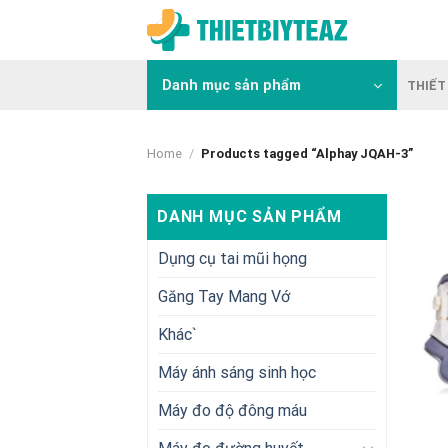
Skip
to
content
Danh mục sản phẩm
THIẾT 
Home
/
Products tagged “Alphay JQAH-3”
DANH MỤC SẢN PHẨM
Dụng cụ tai mũi họng
Găng Tay Mang Vớ
Khác`
Máy ánh sáng sinh học
Máy đo độ đông máu
+