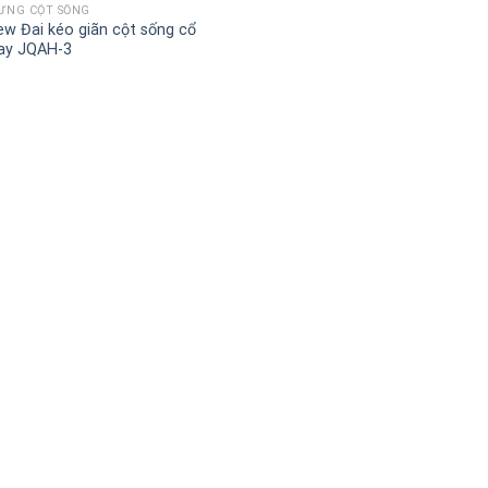
LƯNG CỘT SỐNG
ew Đai kéo giãn cột sống cổ
ay JQAH-3