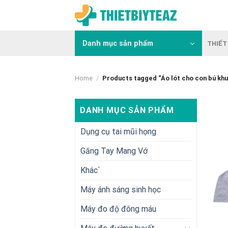
Skip
to
content
Danh mục sản phẩm
THIẾT 
Home
/
Products tagged “Áo lót cho con bú kh
DANH MỤC SẢN PHẨM
Dụng cụ tai mũi họng
Găng Tay Mang Vớ
Khác`
Máy ánh sáng sinh học
Máy đo độ đông máu
+