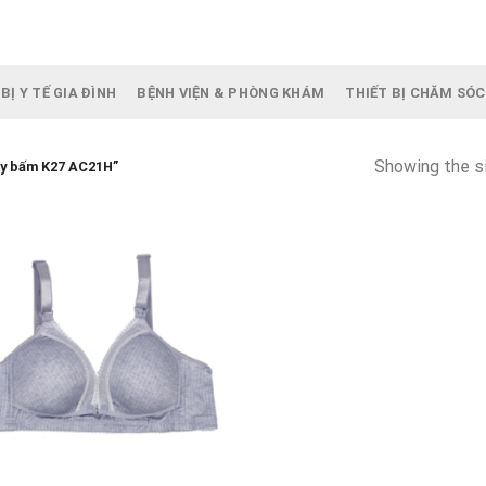
BỊ Y TẾ GIA ĐÌNH
BỆNH VIỆN & PHÒNG KHÁM
THIẾT BỊ CHĂM SÓC
Showing the si
uy bấm K27 AC21H”