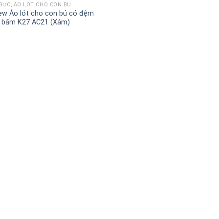
GỰC, ÁO LÓT CHO CON BÚ
ew Áo lót cho con bú có đệm
 bấm K27 AC21 (Xám)