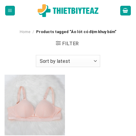
Skip
to
content
Home
/
Products tagged “Áo lót có đệm khuy bấm”
FILTER