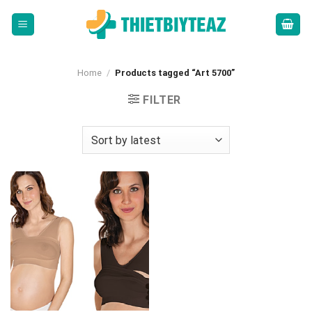
Skip
to
content
Home
/
Products tagged “Art 5700”
FILTER