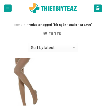
Skip
to
content
Home
/
Products tagged “bít ngón - Basic - Art.970”
FILTER