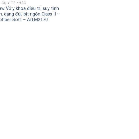
 CỤ Y TẾ KHÁC
ew Vớ y khoa điều trị suy tĩnh
, dạng đùi, bít ngón Class II –
ofiber Soft – Art.M2170