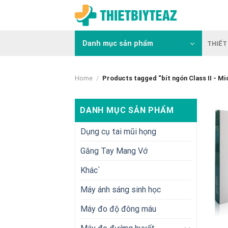
Skip
to
content
Danh mục sản phẩm
THIẾT 
Home
/
Products tagged “bít ngón Class II - Mi
DANH MỤC SẢN PHẨM
Dụng cụ tai mũi họng
Găng Tay Mang Vớ
Khác`
Máy ánh sáng sinh học
Máy đo độ đông máu
+