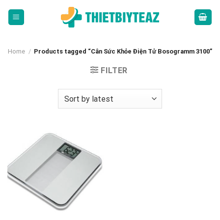
Skip
to
content
Home
/
Products tagged “Cân Sức Khỏe Điện Tử Bosogramm 3100”
FILTER