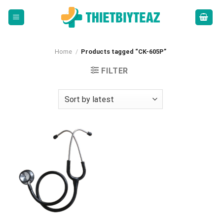
Skip
to
content
Home
/
Products tagged “CK-605P”
FILTER