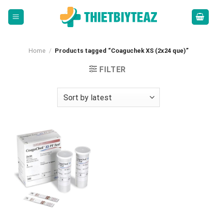
Skip
to
content
Home
/
Products tagged “Coaguchek XS (2x24 que)”
FILTER