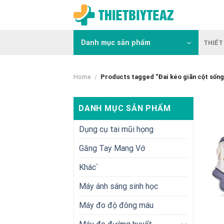
Skip
to
content
Danh mục sản phẩm
THIẾT 
Home
/
Products tagged “Đai kéo giãn cột sống
DANH MỤC SẢN PHẨM
Dụng cụ tai mũi họng
Găng Tay Mang Vớ
Khác`
Máy ánh sáng sinh học
Máy đo độ đông máu
+