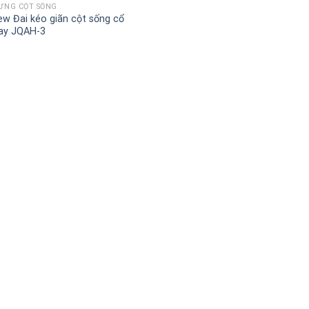
LƯNG CỘT SỐNG
ew Đai kéo giãn cột sống cổ
ay JQAH-3