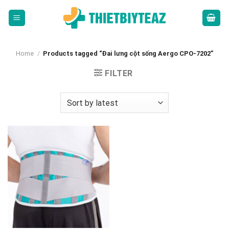
Skip
to
content
Home
/
Products tagged “Đai lưng cột sống Aergo CPO-7202”
FILTER