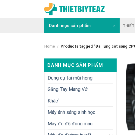
Skip
to
content
Danh mục sản phẩm
THIẾT 
Home
/
Products tagged “Đai lưng cột sống CP
DANH MỤC SẢN PHẨM
Dụng cụ tai mũi họng
Găng Tay Mang Vớ
Khác`
Máy ánh sáng sinh học
Máy đo độ đông máu
+