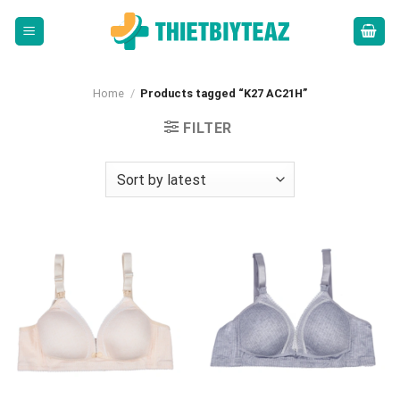
Skip
to
content
Home
/
Products tagged “K27 AC21H”
FILTER