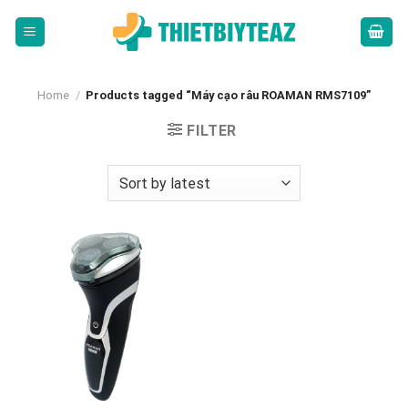
Skip
to
content
Home
/
Products tagged “Máy cạo râu ROAMAN RMS7109”
FILTER