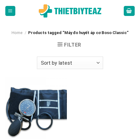
Skip
to
content
Home
/
Products tagged “Máy đo huyết áp cơ Boso Classic”
FILTER