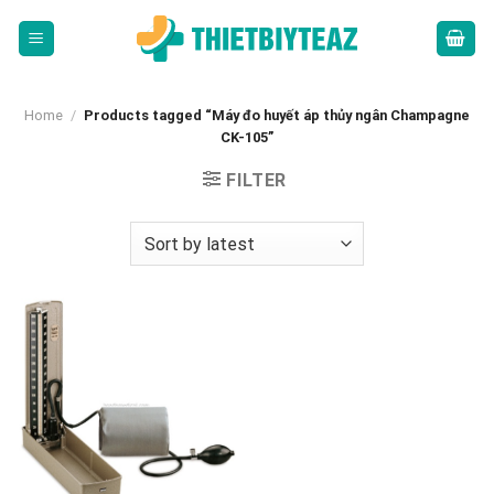
Skip
to
content
Home
/
Products tagged “Máy đo huyết áp thủy ngân Champagne
CK-105”
FILTER