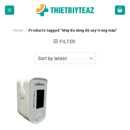
Skip
to
content
Home
/
Products tagged “Máy đo nồng độ oxy trong máu”
FILTER