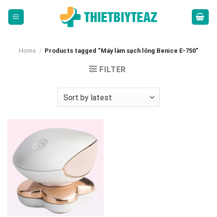
Skip
to
content
Home
/
Products tagged “Máy làm sạch lông Benice E-750”
FILTER