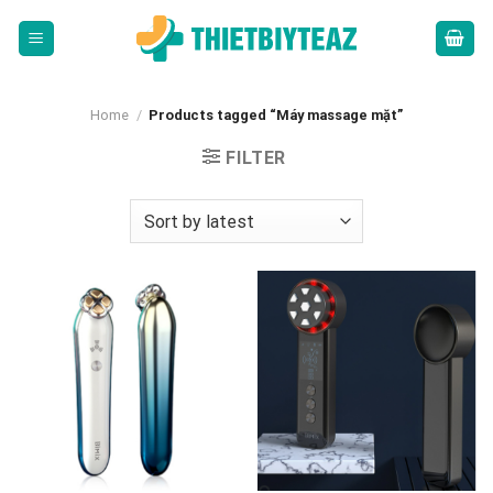
Skip
to
content
Home
/
Products tagged “Máy massage mặt”
FILTER