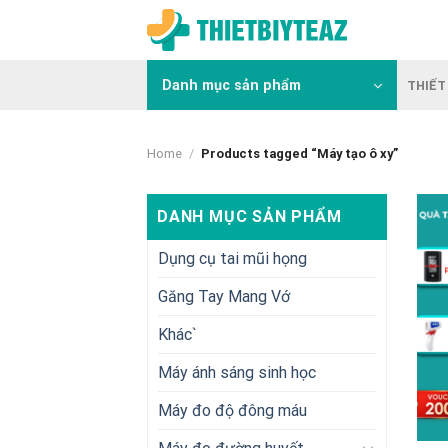
Skip
to
content
Danh mục sản phẩm
THIẾT 
Home
/
Products tagged “Máy tạo ô xy”
DANH MỤC SẢN PHẨM
Dụng cụ tai mũi họng
Găng Tay Mang Vớ
Khác`
Máy ánh sáng sinh học
Máy đo độ đông máu
+