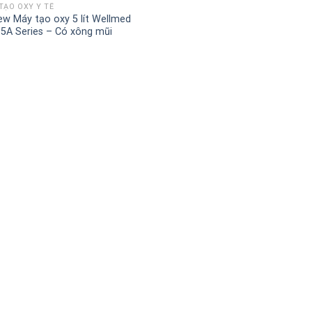
TẠO OXY Y TẾ
ew Máy tạo oxy 5 lít Wellmed
5A Series – Có xông mũi