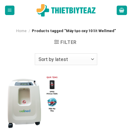
Skip
to
content
Home
/
Products tagged “Máy tạo oxy 10 lít Wellmed”
FILTER