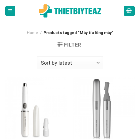
Skip
to
content
Home
/
Products tagged “Máy tỉa lông mày”
FILTER