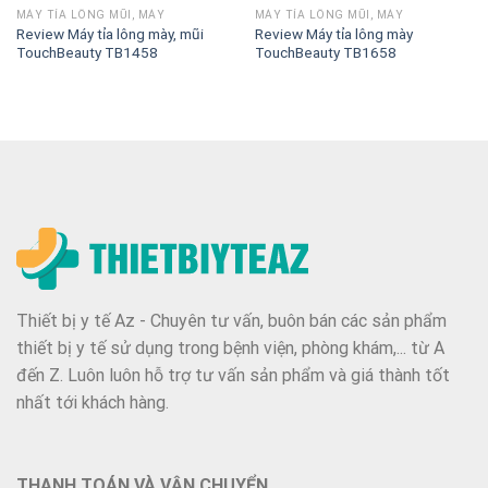
MÁY TỈA LÔNG MŨI, MÀY
MÁY TỈA LÔNG MŨI, MÀY
Review Máy tỉa lông mày, mũi
Review Máy tỉa lông mày
TouchBeauty TB1458
TouchBeauty TB1658
Thiết bị y tế Az - Chuyên tư vấn, buôn bán các sản phẩm
thiết bị y tế sử dụng trong bệnh viện, phòng khám,... từ A
đến Z. Luôn luôn hỗ trợ tư vấn sản phẩm và giá thành tốt
nhất tới khách hàng.
THANH TOÁN VÀ VẬN CHUYỂN