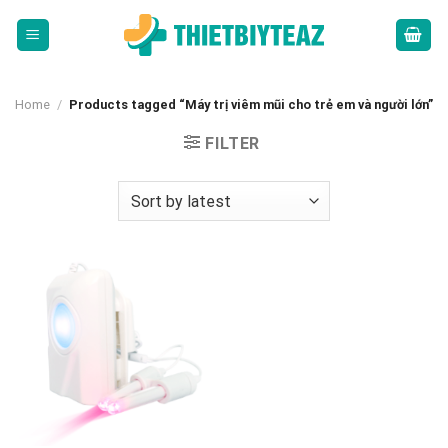
Skip
to
content
Home
/
Products tagged “Máy trị viêm mũi cho trẻ em và người lớn”
FILTER