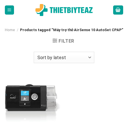
Skip
to
content
Home
/
Products tagged “Máy trợ thở AirSense 10 AutoSet CPAP”
FILTER