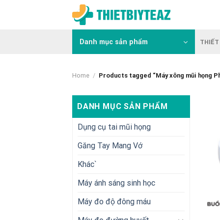
Skip
to
content
Danh mục sản phẩm
THIẾT 
Home
/
Products tagged “Máy xông mũi họng Phi
DANH MỤC SẢN PHẨM
Dụng cụ tai mũi họng
Găng Tay Mang Vớ
Khác`
Máy ánh sáng sinh học
Máy đo độ đông máu
+