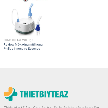
DỤNG CỤ TAI MŨI HỌNG
Review Máy xông mũi họng
Philips Innospire Essence
Thiết bị y tế Az - Chuyên tư vấn, buôn bán các sản phẩm