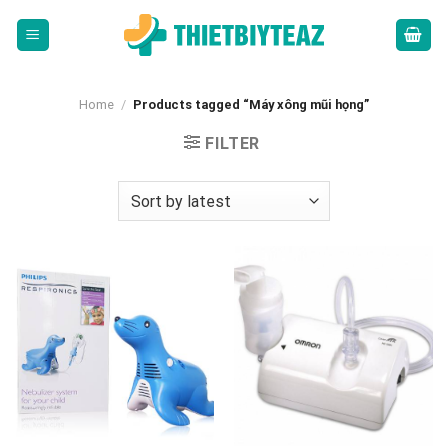
Skip
to
content
Home
/
Products tagged “Máy xông mũi họng”
FILTER