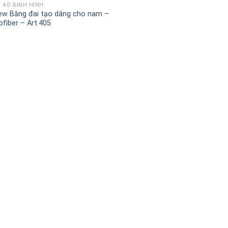
 ÁO ĐỊNH HÌNH
ew Băng đai tạo dáng cho nam –
ofiber – Art.405