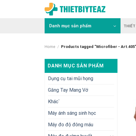
Skip
to
content
Danh mục sản phẩm
THIẾT 
Home
/
Products tagged “Microfiber - Art.405
DANH MỤC SẢN PHẨM
Dụng cụ tai mũi họng
Găng Tay Mang Vớ
Khác`
Máy ánh sáng sinh học
Máy đo độ đông máu
+