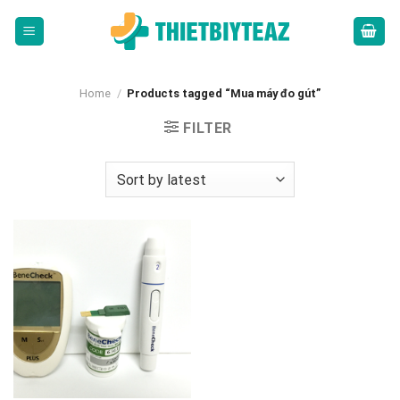
Skip
to
content
Home
/
Products tagged “Mua máy đo gút”
FILTER