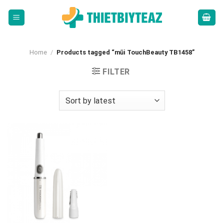
Skip
to
content
Home
/
Products tagged “mũi TouchBeauty TB1458”
FILTER