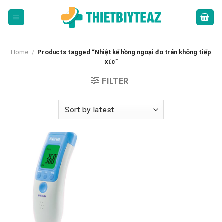
Skip
to
content
Home
/
Products tagged “Nhiệt kế hồng ngoại đo trán không tiếp
xúc”
FILTER