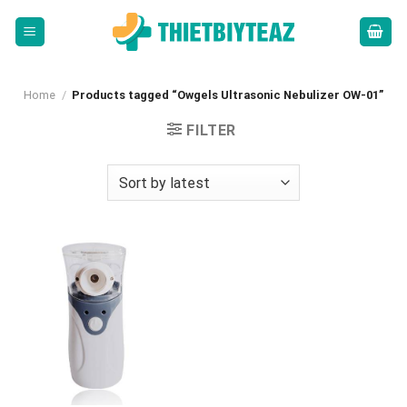
Skip
to
content
Home
/
Products tagged “Owgels Ultrasonic Nebulizer OW-01”
FILTER