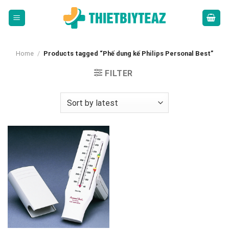
Skip
to
content
Home
/
Products tagged “Phế dung kế Philips Personal Best”
FILTER