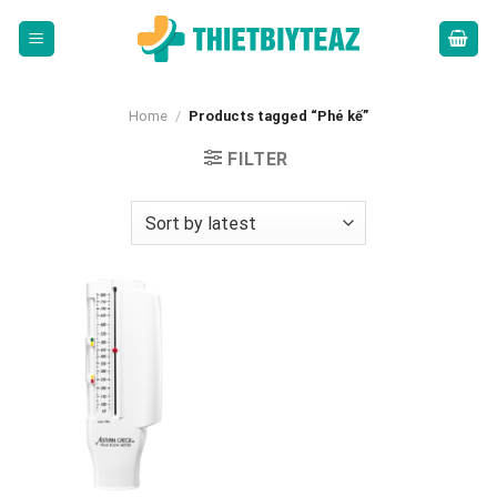
Skip
to
content
Home
/
Products tagged “Phé kế”
FILTER