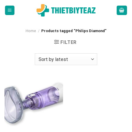
Skip
to
content
Home
/
Products tagged “Philips Diamond”
FILTER