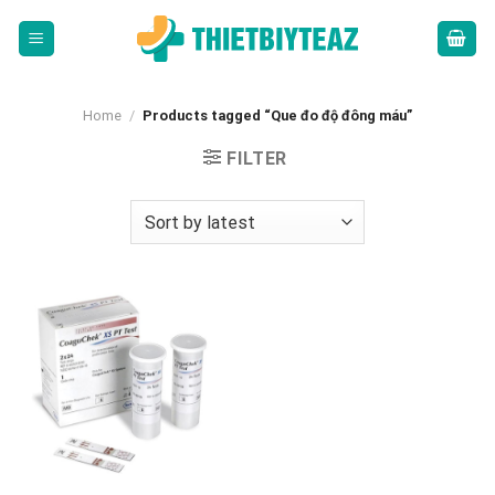
Skip
to
content
Home
/
Products tagged “Que đo độ đông máu”
FILTER