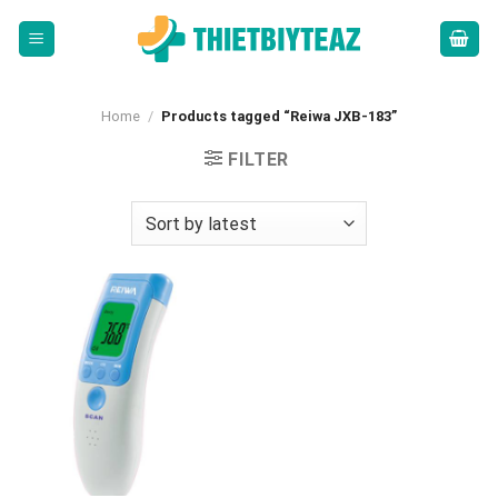
Skip
to
content
Home
/
Products tagged “Reiwa JXB-183”
FILTER