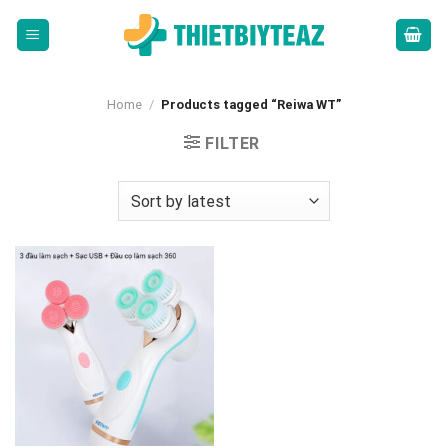
Skip
to
content
Home
/
Products tagged “Reiwa WT”
FILTER