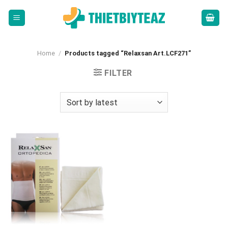
Skip
to
content
Home
/
Products tagged “Relaxsan Art.LCF271”
FILTER